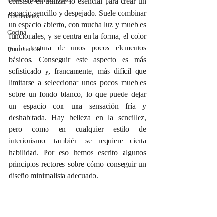
consiste en utilizar lo esencial para crear un 
espacio sencillo y despejado. Suele combinar 
Humedades
un espacio abierto, con mucha luz y muebles 
Cocina
funcionales, y se centra en la forma, el color 
y la textura de unos pocos elementos 
Iluminación
básicos. Conseguir este aspecto es más 
sofisticado y, francamente, más difícil que 
limitarse a seleccionar unos pocos muebles 
sobre un fondo blanco, lo que puede dejar 
un espacio con una sensación fría y 
deshabitada. Hay belleza en la sencillez, 
pero como en cualquier estilo de 
interiorismo, también se requiere cierta 
habilidad. Por eso hemos escrito algunos 
principios rectores sobre cómo conseguir un 
diseño minimalista adecuado.