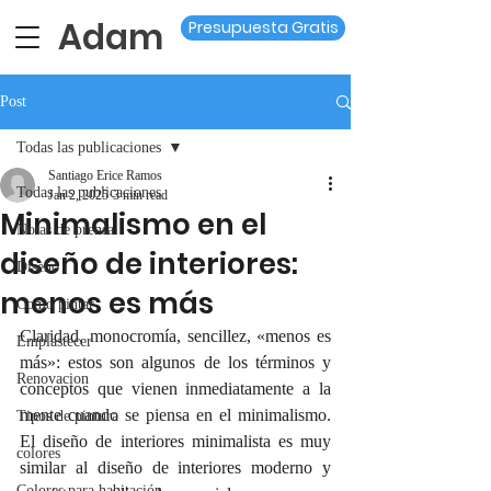
Adam
Presupuesta Gratis
Post
Todas las publicaciones
Santiago Erice Ramos
Todas las publicaciones
Jan 2, 2025
3 min read
Minimalismo en el
Notas de prensa
diseño de interiores:
Diseño
menos es más
Como pintar
Claridad, monocromía, sencillez, «menos es 
Emplastecer
más»: estos son algunos de los términos y 
Renovacion
conceptos que vienen inmediatamente a la 
mente cuando se piensa en el minimalismo. 
Tipos de pintura
El diseño de interiores minimalista es muy 
colores
similar al diseño de interiores moderno y 
Colores para habitación