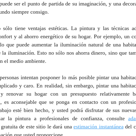
puede ser el punto de partida de su imaginación, y una decor
mundo siempre consigo.
o sólo tiene ventajas estéticas. La pintura y las técnicas a
onfort y al ahorro energético de su hogar. Por ejemplo, un c
 lo que puede aumentar la iluminación natural de una habitac
la iluminación. Esto no sólo nos ahorra dinero, sino que tam
on el medio ambiente.
ersonas intentan posponer lo más posible pintar una habitac
plicado y caro. En realidad, sin embargo, pintar una habitac
 y renovar su hogar con un presupuesto relativamente ba
a, es aconsejable que se ponga en contacto con un profesion
abajo esté bien hecho, y usted podrá disfrutar de sus nuevas
iar la pintura a profesionales de confianza, consulte 
ada
gratuita de este sitio le dará una 
estimación instantánea
 del c
mación que usted proporcione.