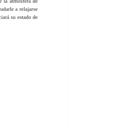
e la atmósfera de 
darle a relajarse 
iará su estado de 