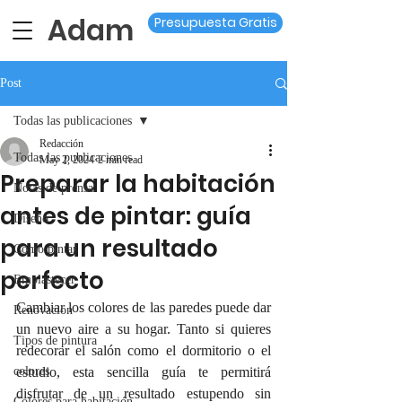
Adam
Presupuesta Gratis
Post
Todas las publicaciones
Redacción
Todas las publicaciones
May 2, 2024
2 min read
Preparar la habitación
Notas de prensa
antes de pintar: guía
Diseño
para un resultado
Como pintar
perfecto
Emplastecer
Cambiar los colores de las paredes puede dar 
Renovacion
un nuevo aire a su hogar. Tanto si quieres 
Tipos de pintura
redecorar el salón como el dormitorio o el 
colores
estudio, esta sencilla guía te permitirá 
disfrutar de un resultado estupendo sin 
Colores para habitación