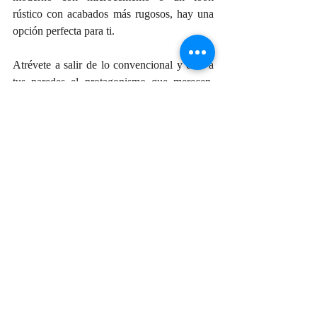
rústico con acabados más rugosos, hay una 
opción perfecta para ti.
Atrévete a salir de lo convencional y dale a 
tus paredes el protagonismo que merecen. 
¡Tu hogar lo notará!
Recent Posts
See All