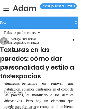
Adam
Presupuesta Gratis
Post
Todas las publicaciones
Santiago Erice Ramos
Todas las publicaciones
Jun 24, 2025
3 min read
Texturas en las
Notas de prensa
paredes: cómo dar
Diseño
personalidad y estilo a
Como pintar
tus espacios
Emplastecer
Cuando pensamos en renovar una 
Renovacion
habitación, solemos centrarnos en el color de 
Tipos de pintura
las paredes, el mobiliario o los detalles 
colores
decorativos. Pero hay un elemento que 
puede transformar por completo el ambiente 
Colores para habitación