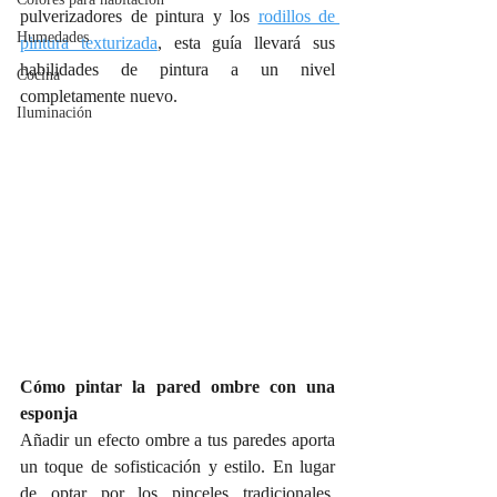
pulverizadores de pintura y los 
rodillos de 
Humedades
pintura texturizada
, esta guía llevará sus 
habilidades de pintura a un nivel 
Cocina
completamente nuevo.
Iluminación
Cómo pintar la pared ombre con una 
esponja
Añadir un efecto ombre a tus paredes aporta 
un toque de sofisticación y estilo. En lugar 
de optar por los pinceles tradicionales, 