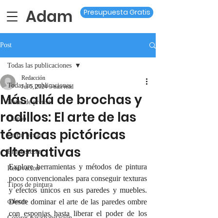
Adam
Presupuesta Gratis
Post
Todas las publicaciones
Redacción
Todas las publicaciones
Jul 5, 2024
3 min read
Más allá de brochas y
Notas de prensa
rodillos: El arte de las
Diseño
técnicas pictóricas
Como pintar
alternativas
Emplastecer
Explore herramientas y métodos de pintura 
Renovacion
poco convencionales para conseguir texturas 
Tipos de pintura
y efectos únicos en sus paredes y muebles. 
colores
Desde dominar el arte de las paredes ombre 
con esponjas hasta liberar el poder de los 
Colores para habitación