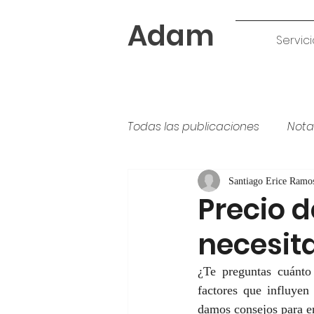
Adam
Servici
Todas las publicaciones
Nota
Tipos de pintura
colores
Santiago Erice Ramo
Precio d
necesit
¿Te preguntas cuánto 
factores que influyen 
damos consejos para en