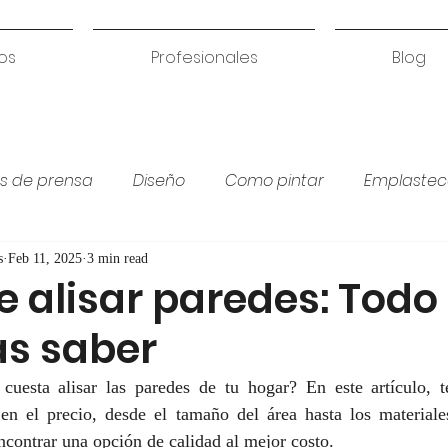
os
Profesionales
Blog
s de prensa
Diseño
Como pintar
Emplastec
Colores para habitación
Humedades
Coci
s
Feb 11, 2025
3 min read
e alisar paredes: Todo
as saber
cuesta alisar las paredes de tu hogar? En este artículo, t
en el precio, desde el tamaño del área hasta los materiales 
contrar una opción de calidad al mejor costo.