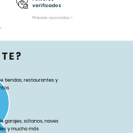
verificados
Pintores asociados >
>
TE?
de tiendas, restaurantes y
ntos
de garajes, sótanos, naves
ales y mucho más