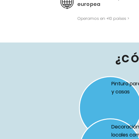
europea
Operamos en +10 países >
¿C
Pintura par
y casas
Decoración 
locales com