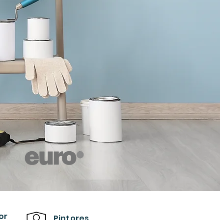
or
Pintores