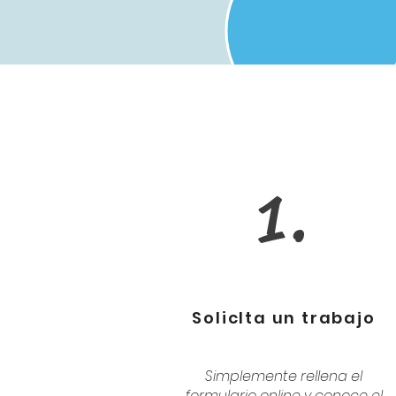
1.
SolicIta un trabajo
Simplemente rellena el
formulario online y conoce el