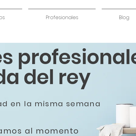
os
Profesionales
Blog
es profesional
a del rey
dad en la misma semana
tamos al momento