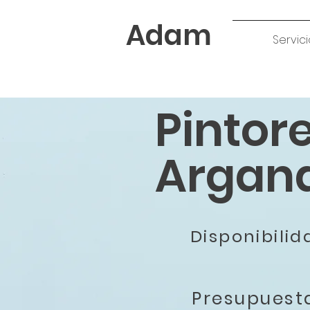
Adam
Servici
Pintor
Argand
Disponibili
Presupues