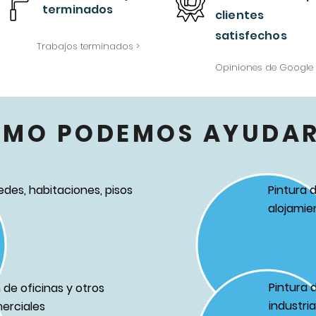
terminados
clientes
satisfechos
Trabajos terminados >
Opiniones de Google 
ÓMO PODEMOS AYUDAR
edes, habitaciones, pisos
Pintura 
alojamie
Pintura 
de oficinas y otros
industri
erciales