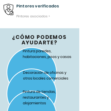
Pintores verificados
Pintores asociados >
¿CÓMO PODEMOS
AYUDARTE?
Pintura paredes,
habitaciones, pisos y casas
Decoración de oficinas y
otros locales comerciales
Pintura de tiendas,
restaurantes y
alojamientos